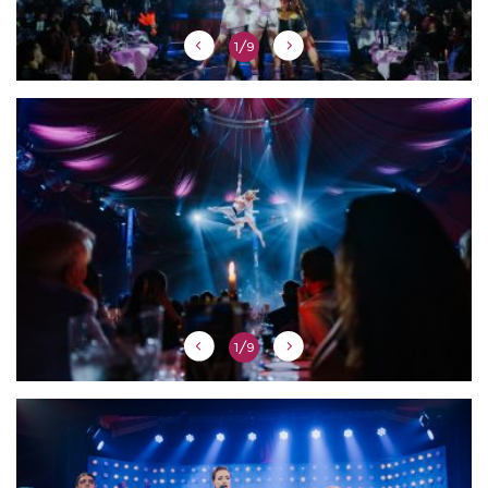
1/9
1/9