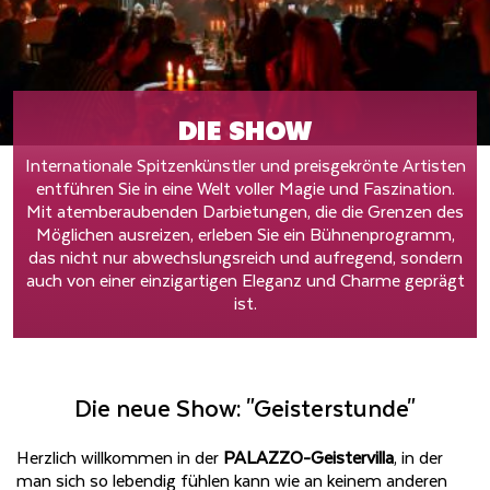
DIE SHOW
Internationale Spitzenkünstler und preisgekrönte Artisten
entführen Sie in eine Welt voller Magie und Faszination.
Mit atemberaubenden Darbietungen, die die Grenzen des
Möglichen ausreizen, erleben Sie ein Bühnenprogramm,
das nicht nur abwechslungsreich und aufregend, sondern
auch von einer einzigartigen Eleganz und Charme geprägt
ist.
Die neue Show: "Geisterstunde"
Herzlich willkommen in der
PALAZZO-Geistervilla
, in der
man sich so lebendig fühlen kann wie an keinem anderen