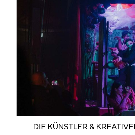
DIE KÜNST­LER & KREA­TI­V