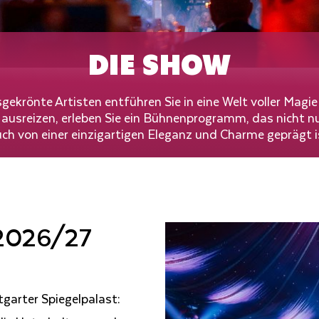
DIE SHOW
sgekrönte Artisten entführen Sie in eine Welt voller Ma
 ausreizen, erleben Sie ein Bühnenprogramm, das nicht 
ch von einer einzigartigen Eleganz und Charme geprägt i
 2026/27
tgarter Spiegelpalast: