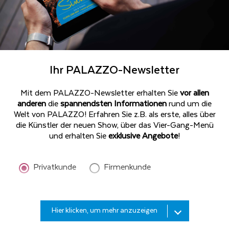
PALAZZO weist darauf hin, dass die für die Benutzung
des Kontaktformulars erhobenen personenbezogenen
Daten nach Erledigung der von Ihnen gestellten
Anfrage gelöscht werden. Sie haben folgende Rechte in
Bezug auf Ihre personenbezogenen Daten: Widerruf,
Ihr PALAZZO-Newsletter
Auskunft, Berichtigung und Vervollständigung,
Löschung, Einschränkung, Erhalt einer geordneten
Mit dem PALAZZO-Newsletter erhalten Sie
vor allen
Aufstellung und/oder Widerspruch gegenüber der
anderen
die
spannendsten Informationen
rund um die
Aufsichtsbehörde (Art.7. Abs. 3, 15-18, 20 und 77
Welt von PALAZZO! Erfahren Sie z.B. als erste, alles über
DSGVO). Die Ausübung ihrer Rechte richten Sie an:
die Künstler der neuen Show, über das Vier-Gang-Menü
datenschutzbeauftragter@palazzo.org. Hier können
und erhalten Sie
exklusive Angebote
!
Sie die vollständige
Datenschutzerklärung
lesen.
Privatkunde
Firmenkunde
Anti-Roboter-Verifizierung
Hier klicken
Friendly
Captcha ⇗
Bitte
Hier klicken, um mehr anzuzeigen
geben
Sie