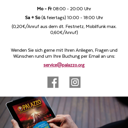
Betreff
Mo - Fr
08:00 - 20:00 Uhr
Sa + So
(& feiertags) 10:00 - 18:00 Uhr
Ihre
(0,20€/Anruf aus dem dt. Festnetz, Mobilfunk max.
Nachricht
0,60€/Anruf)
Wenden Sie sich gerne mit Ihren Anliegen, Fragen und
Wünschen rund um Ihre Buchung per Email an uns:
service@palazzo.org
Hiermit willige ich – jederzeit widerruflich – in die
Verarbeitung meines Namens / E-Mail-Anschrift/ IP
zum Zwecke der Nutzung des Kontaktformulars ein.
Rechtsgrundlage ist: Art. 6 Abs. 1 S. 1 lit. a DSGVO. Ich
bin über 16 Jahre alt, andernfalls erkläre ich, dass meine
Eltern einverstanden sind.
Ihre Daten werden von PALAZZO nicht an Dritte
weiter gegeben.