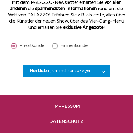
Mit dem PALAZZO-Newsletter erhalten Sie
vor allen
anderen
die
spannendsten Informationen
rund um die
Welt von PALAZZO! Erfahren Sie z.B. als erste, alles über
die Künstler der neuen Show, über das Vier-Gang-Menü
und erhalten Sie
exklusive Angebote
!
Privatkunde
Firmenkunde
Bitte
Hier klicken, um mehr anzuzeigen
geben
Sie
Ihren
Bitte
Nachnamen
geben
ein*
Sie
IMPRESSUM
Ihre
Hiermit bestelle ich den kostenlosen PALAZZO-
E-
Newsletter. Die Informationen
Mail-
DATENSCHUTZ
zum
Datenschutz
habe ich zur Kenntnis
Adresse
genommen und akzeptiert. Für das Abonnement