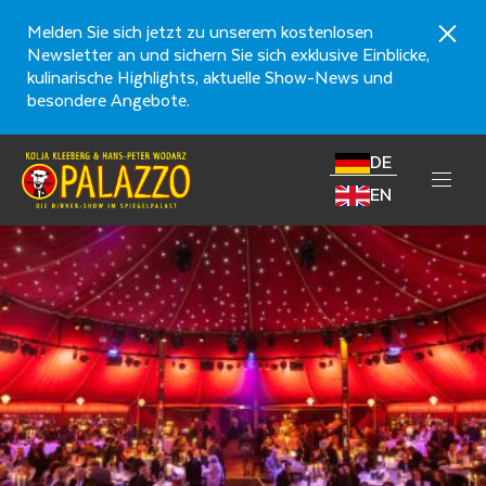
Melden Sie sich jetzt zu unserem kostenlosen
Newsletter an und sichern Sie sich exklusive Einblicke,
kulinarische Highlights, aktuelle Show-News und
besondere Angebote.
DE
EN