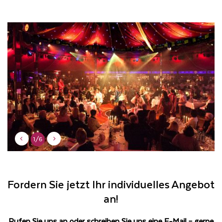
1/6
1/6
Fordern Sie jetzt Ihr individuelles Angebot
an!
Rufen Sie uns an oder schreiben Sie uns eine E-Mail – gerne