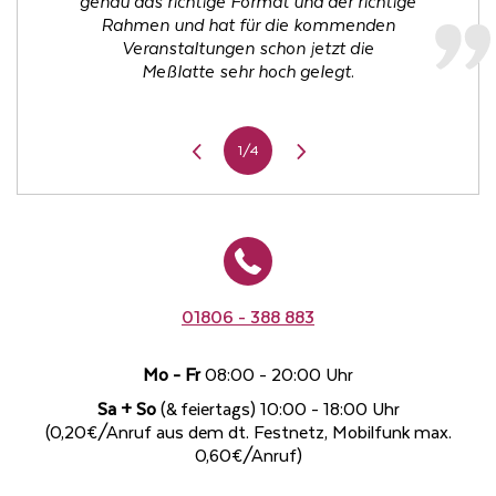
genau das richtige Format und der richtige
Spiegelpalast einen sehr kurzweiligen und
Showprogramm, hervorragendem Essen,
und freundlich.
Rahmen und hat für die kommenden
stets perfektem Service, netten
tollen Abend verbracht.
Und dann die Show: Einfach perfekte
Kolleg(inn)en und viel „Lachen“ genießen
Herzlichen Dank für dieses Erlebnis.
Veranstaltungen schon jetzt die
Künstler, die auf engem Raum alle
durften. Wenn eine Firmenveranstaltung
Meßlatte sehr hoch gelegt.
mitgerissen haben."
dieses Niveau erreicht, dann ist es dies eine
besondere Form der Wertschätzung, die für
viele Jahre in guter Erinnerung bleibt.
1/4
01806 - 388 883
Mo - Fr
08:00 - 20:00 Uhr
Sa + So
(& feiertags) 10:00 - 18:00 Uhr
(0,20€/Anruf aus dem dt. Festnetz, Mobilfunk max.
0,60€/Anruf)