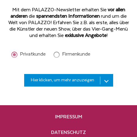
Mit dem PALAZZO-Newsletter erhalten Sie
vor allen
anderen
die
spannendsten Informationen
rund um die
Welt von PALAZZO! Erfahren Sie z.B. als erste, alles über
die Künstler der neuen Show, über das Vier-Gang-Menü
und erhalten Sie
exklusive Angebote
!
Privatkunde
Firmenkunde
Bitte
Hier klicken, um mehr anzuzeigen
geben
Sie
Ihren
Bitte
Nachnamen
geben
ein*
Sie
IMPRESSUM
Ihre
Hiermit bestelle ich den kostenlosen PALAZZO-
E-
Newsletter. Die Informationen
Mail-
DATENSCHUTZ