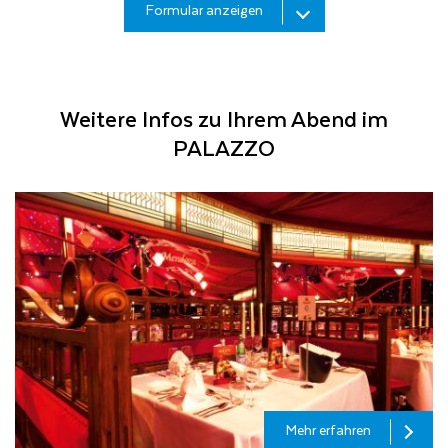
Nachname
Formular anzeigen
E-
Mail
Weitere Infos zu Ihrem Abend im
PALAZZO
Betreff
Ihrer
Mail
Nachricht
Mehr erfahren
Hiermit willige ich – jederzeit widerruflich – in die