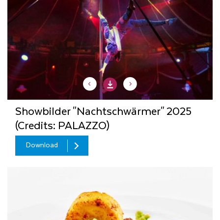
Showbilder "Nachtschwärmer" 2025
(Credits: PALAZZO)
Download
Download
Download
Download
Download
Download
Download
Download