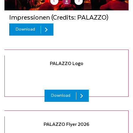
Impressionen (Credits: PALAZZO)
Download
Download
Download
Download
Download
Download
Download
Download
Download
Download
Download
Download
PALAZZO Logo
Download
PALAZZO Flyer 2026