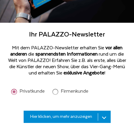
Ihr PALAZZO-Newsletter
Mit dem PALAZZO-Newsletter erhalten Sie
vor allen
anderen
die
spannendsten Informationen
rund um die
Welt von PALAZZO! Erfahren Sie z.B. als erste, alles über
die Künstler der neuen Show, über das Vier-Gang-Menü
und erhalten Sie
exklusive Angebote
!
Privatkunde
Firmenkunde
Bitte
Hier klicken, um mehr anzuzeigen
geben
Sie
Ihren