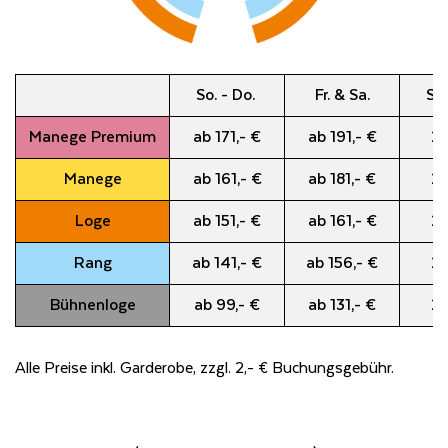
So. - Do.
Fr. & Sa.
Sil
Manege Premium
ab 171,- €
ab 191,- €
29
Manege
ab 161,- €
ab 181,- €
29
Loge
ab 151,- €
ab 161,- €
28
Rang
ab 141,- €
ab 156,- €
27
Bühnenloge
ab 99,- €
ab 131,- €
25
Alle Preise inkl. Garderobe, zzgl. 2,- € Buchungsgebühr.