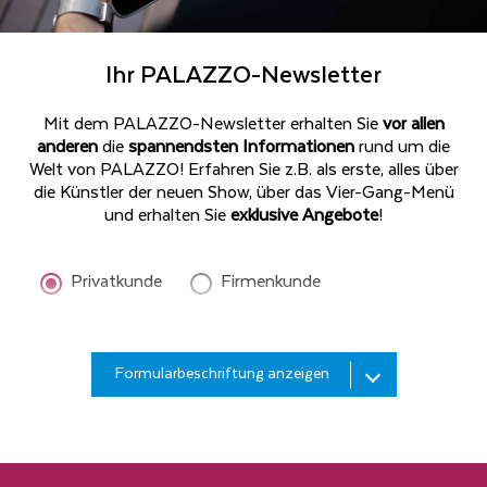
Ihr PALAZZO-Newsletter
Mit dem PALAZZO-Newsletter erhalten Sie
vor allen
anderen
die
spannendsten Informationen
rund um die
Welt von PALAZZO! Erfahren Sie z.B. als erste, alles über
die Künstler der neuen Show, über das Vier-Gang-Menü
und erhalten Sie
exklusive Angebote
!
Privatkunde
Firmenkunde
Bitte
Formularbeschriftung anzeigen
geben
Sie
Ihren
Bitte
Nachnamen
geben
ein*