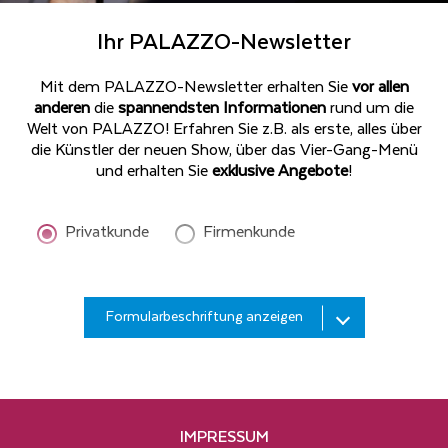
Ihr PALAZZO-Newsletter
Mit dem PALAZZO-Newsletter erhalten Sie
vor allen
anderen
die
spannendsten Informationen
rund um die
Welt von PALAZZO! Erfahren Sie z.B. als erste, alles über
die Künstler der neuen Show, über das Vier-Gang-Menü
und erhalten Sie
exklusive Angebote
!
Privatkunde
Firmenkunde
Bitte
Formularbeschriftung anzeigen
geben
Sie
Ihren
Bitte
Nachnamen
geben
ein*
Sie
IMPRESSUM
Ihre