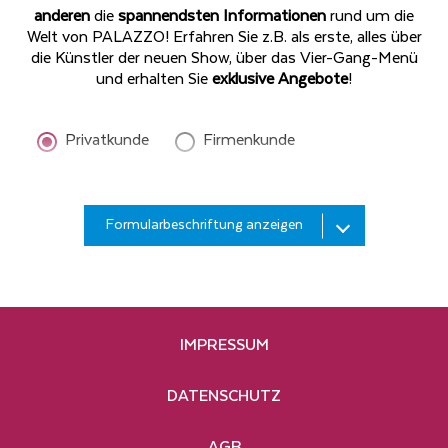
anderen
die
spannendsten Informationen
rund um die
Welt von PALAZZO! Erfahren Sie z.B. als erste, alles über
die Künstler der neuen Show, über das Vier-Gang-Menü
und erhalten Sie
exklusive Angebote
!
Privatkunde
Firmenkunde
Bitte
Formularbeschriftung anzeigen
geben
Sie
Ihren
Bitte
Nachnamen
geben
ein*
Sie
IMPRESSUM
Ihre
Hiermit bestelle ich den kostenlosen PALAZZO-
E-
Newsletter. Die Informationen
Mail-
DATENSCHUTZ
zum
Datenschutz
habe ich zur Kenntnis
Adresse
genommen und akzeptiert. Für das Abonnement
ein*
AGB