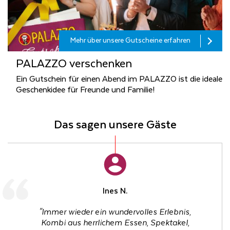
Mehr über unsere Gutscheine erfahren
PA­LAZ­ZO ver­schen­ken
Ein Gutschein für einen Abend im PALAZZO ist die ideale
Geschenkidee für Freunde und Familie!
Das sagen unsere Gäste
Manuel K.
Jürgen A.
Ines N.
"Tolle Location, unfassbare Show, köstliches
"Immer wieder ein wundervolles Erlebnis,
"Eine sehr unterhaltsame Show mit viele
Essen und großartiger Service. Ein Erlebnis,
Kombi aus herrlichem Essen, Spektakel,
spektakulären Momenten, sehr viel zu