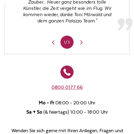
lachen. [...] Abgerundet wird der Abend dann
Zauber... Heuer ganz besonders tolle
das in Erinnerung bleibt!"
Künstler, die Zeit vergeht wie im Flug. Wir
noch mit tollem Essen, serviert von sehr
kommen wieder, danke Toni Mörwald und
zuvorkommendem und
freundlichem Personal. Wir waren durch und
dem ganzen Palazzo Team."
durch begeistert."
1/3
0800 0177 66
Mo - Fr
08:00 - 20:00 Uhr
Sa + So
(& feiertags) 10:00 - 18:00 Uhr
Wenden Sie sich gerne mit Ihren Anliegen, Fragen und