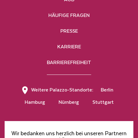
des Newsletters ist die Eingabe meines
Nachnamens und meiner E-Mail-Adresse
erforderlich, die Abbestellung des Newsletters ist
HÄUFIGE FRAGEN
jederzeit möglich.
PRESSE
KARRIERE
BARRIEREFREIHEIT
Hier klicken, um den Newsletter zu abonnieren
Weitere Palazzo-Standorte:
Berlin
Hamburg
Nürnberg
Stuttgart
Wir bedanken uns herzlich bei unseren Partnern