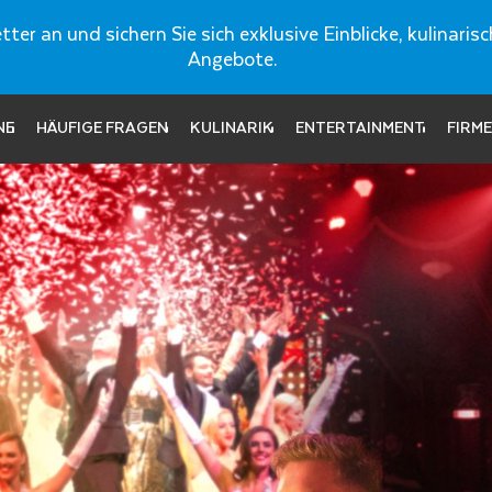
ter an und sichern Sie sich exklusive Einblicke, kulinar
Angebote.
NE
HÄUFIGE FRAGEN
KULINARIK
ENTERTAINMENT
FIRM