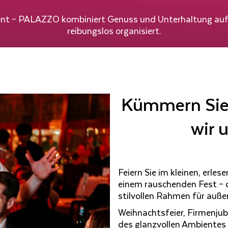
nt – PALAZZO kombiniert Genuss und Unterhaltung auf 
reibungslos organisiert.
Kümmern Sie 
wir 
Feiern Sie im kleinen, erles
einem rauschenden Fest –
stilvollen Rahmen für auß
Weihnachtsfeier, Firmenjub
des glanzvollen Ambientes e