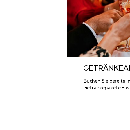
GE­TRÄN­KE­
Buchen Sie bereits i
Getränkepakete – w