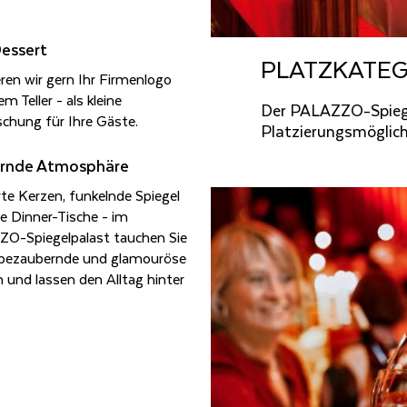
es­sert
PLATZ­KA­TE­G
eren wir gern Ihr Firmenlogo
em Teller - als kleine
Der PALAZZO-Spiegel
chung für Ihre Gäste.
Platzierungsmöglichk
ern­de At­mo­sphä­re
te Kerzen, funkelnde Spiegel
e Dinner-Tische - im
O-Spiegelpalast tauchen Sie
e bezaubernde und glamouröse
n und lassen den Alltag hinter