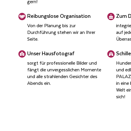
gern!
Rei­bungs­lo­se Or­ga­ni­sa­ti­on
Zum D
Von der Planung bis zur
integri
Durchführung stehen wir an Ihrer
auf jed
Seite.
Überras
Unser Haus­fo­to­graf
Schil­l
sorgt für professionelle Bilder und
Hunder
fängt die unvergesslichen Momente
und edl
und alle strahlenden Gesichter des
PALAZZ
Abends ein.
in ein
Welt ei
sich!