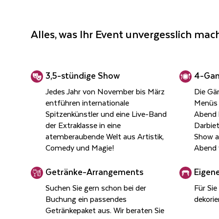
Alles, was Ihr Event unvergesslich mach
3,5-stün­di­ge Show
4-Ga
Jedes Jahr von November bis März
Die Gä
entführen internationale
Menüs 
Spitzenkünstler und eine Live-Band
Abend 
der Extraklasse in eine
Darbie
atemberaubende Welt aus Artistik,
Show ab
Comedy und Magie!
Abend 
Ge­trän­ke-Ar­ran­ge­ments
Ei­ge­
Suchen Sie gern schon bei der
Für Si
Buchung ein passendes
dekorie
Getränkepaket aus. Wir beraten Sie