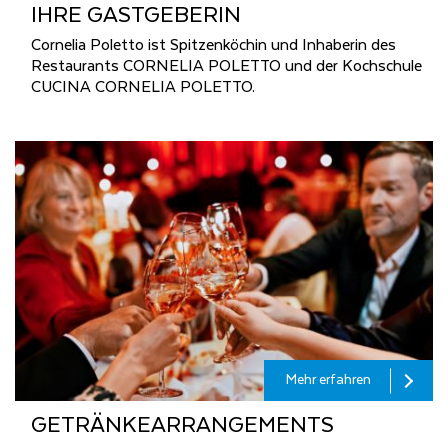
IHRE GAST­GE­BE­RIN
Cornelia Poletto ist Spitzenköchin und Inhaberin des
Restaurants CORNELIA POLETTO und der Kochschule
CUCINA CORNELIA POLETTO.
Mehr erfahren
GE­TRÄN­KE­AR­RAN­GE­MENTS