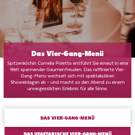
Das Vier-Gang-Menü
Spitzenköchin Cornelia Poletto entführt Sie erneut in eine
Welt spannender Gaumenfreuden. Das raffinierte Vier-
Gang-Menü wechselt sich mit spektakulären
Showeinlagen ab – und macht so den Abend zu einem
unvergesslichen Erlebnis für alle Sinne.
DAS VIER-GANG-MENÜ
DAS VIER-GANG-MENÜ
DAS VEGETARISCHE VIER-GANG-MENÜ