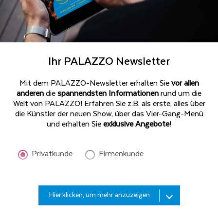
Ihr PALAZZO Newsletter
Mit dem PALAZZO-Newsletter erhalten Sie
vor allen
anderen
die
spannendsten Informationen
rund um die
Welt von PALAZZO! Erfahren Sie z.B. als erste, alles über
die Künstler der neuen Show, über das Vier-Gang-Menü
und erhalten Sie
exklusive Angebote
!
Privatkunde
Firmenkunde
Bitte
Hier klicken, um mehr anzuzeigen
geben
Sie
Ihren