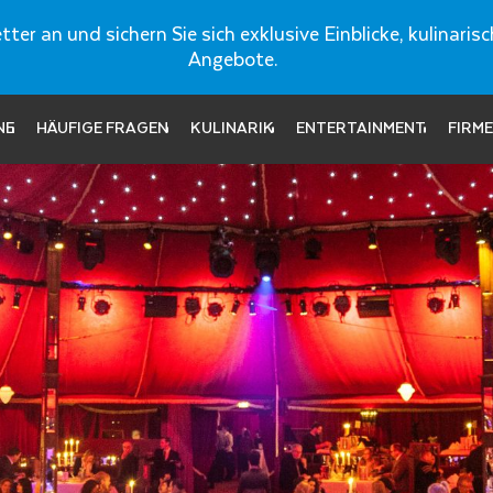
ter an und sichern Sie sich exklusive Einblicke, kulinar
Angebote.
NE
HÄUFIGE FRAGEN
KULINARIK
ENTERTAINMENT
FIRM