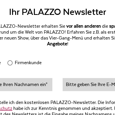
Ihr PALAZZO Newsletter
LAZZO-Newsletter erhalten Sie
vor allen anderen
die
sp
rund um die Welt von PALAZZO! Erfahren Sie z.B. als erste
er neuen Show, über das Vier-Gang-Menü und erhalten S
Angebote
!
e
Firmenkunde
Bitte
geben
Sie
Ihre
telle ich den kostenlosen PALAZZO-Newsletter. Die Inf
E-
schutz
habe ich zur Kenntnis genommen und akzeptiert. 
Mail-
 des Newsletters ist die Eingabe meines Nachnamens u