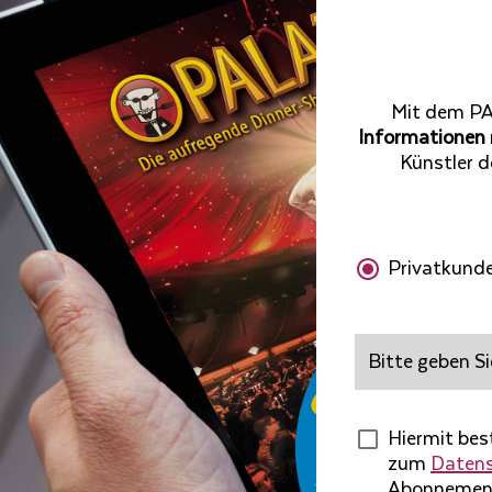
Mit dem PA
Informationen
Künstler d
Privatkund
Bitte
geben
Sie
Ihren
Hiermit bes
Nachnamen
zum
Daten
ein*
Abonnement