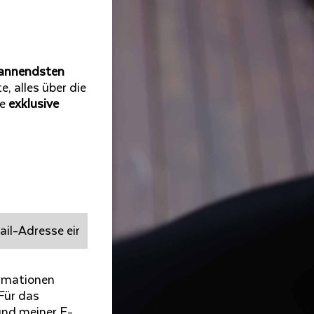
annendsten
, alles über die
ie
exklusive
ormationen
Für das
nd meiner E-