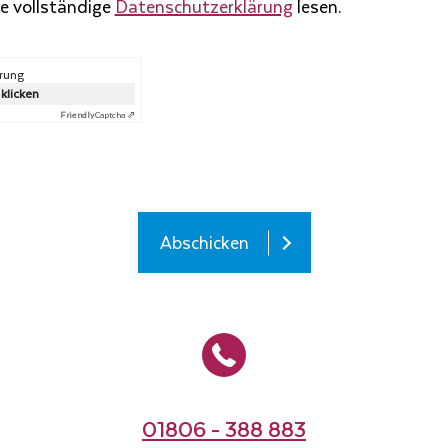
ie vollständige
Datenschutzerklärung
lesen.
erung
 klicken
Friendly
Captcha ⇗
Abschicken
01806 - 388 883