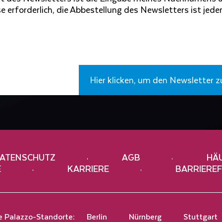
Adresse
 erforderlich, die Abbestellung des Newsletters ist jeder
ein*
Hier klicken, um den Newsletter 
ATENSCHUTZ
AGB
HÄ
E
KARRIERE
BARRIEREF
e Palazzo-Standorte:
Berlin
Nürnberg
Stuttgart